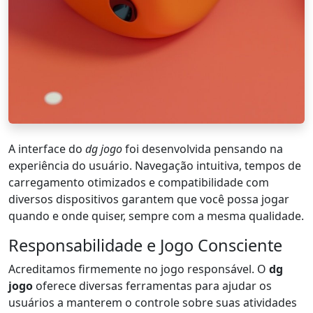
A interface do
dg jogo
foi desenvolvida pensando na
experiência do usuário. Navegação intuitiva, tempos de
carregamento otimizados e compatibilidade com
diversos dispositivos garantem que você possa jogar
quando e onde quiser, sempre com a mesma qualidade.
Responsabilidade e Jogo Consciente
Acreditamos firmemente no jogo responsável. O
dg
jogo
oferece diversas ferramentas para ajudar os
usuários a manterem o controle sobre suas atividades