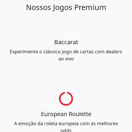
Nossos Jogos Premium
Baccarat
Experimente o clássico jogo de cartas com dealers
ao vivo
European Roulette
A emoção da roleta europeia com as melhores
odds