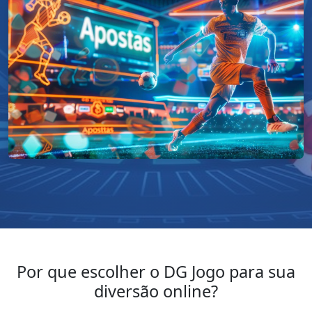
Por que escolher o DG Jogo para sua
diversão online?