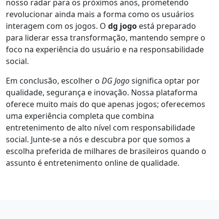
nosso radar para os próximos anos, prometendo
revolucionar ainda mais a forma como os usuários
interagem com os jogos. O
dg jogo
está preparado
para liderar essa transformação, mantendo sempre o
foco na experiência do usuário e na responsabilidade
social.
Em conclusão, escolher o
DG Jogo
significa optar por
qualidade, segurança e inovação. Nossa plataforma
oferece muito mais do que apenas jogos; oferecemos
uma experiência completa que combina
entretenimento de alto nível com responsabilidade
social. Junte-se a nós e descubra por que somos a
escolha preferida de milhares de brasileiros quando o
assunto é entretenimento online de qualidade.