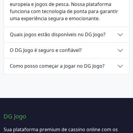
europeia e jogos de pesca. Nossa plataforma
funciona com tecnologia de ponta para garantir
uma experiência segura e emocionante.
Quais jogos estão disponíveis no DG Jogo?
O DG Jogo é seguro e confiável?
Como posso começar a jogar no DG Jogo?
DG Jogo
Sua plataforma premium de cassino online com os