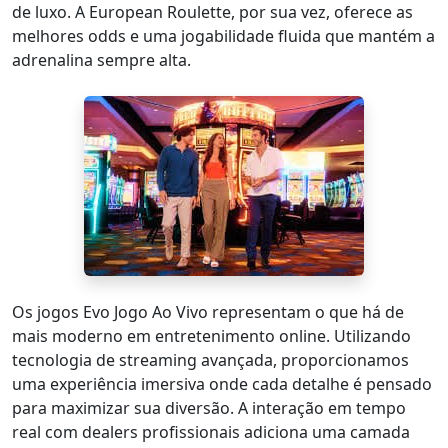
de luxo. A European Roulette, por sua vez, oferece as
melhores odds e uma jogabilidade fluida que mantém a
adrenalina sempre alta.
Os jogos Evo Jogo Ao Vivo representam o que há de
mais moderno em entretenimento online. Utilizando
tecnologia de streaming avançada, proporcionamos
uma experiência imersiva onde cada detalhe é pensado
para maximizar sua diversão. A interação em tempo
real com dealers profissionais adiciona uma camada