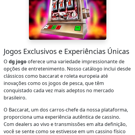
Jogos Exclusivos e Experiências Únicas
O
dg jogo
oferece uma variedade impressionante de
opções de entretenimento. Nosso catálogo inclui desde
clássicos como baccarat e roleta europeia até
inovações como os jogos de pesca, que têm
conquistado cada vez mais adeptos no mercado
brasileiro.
O Baccarat, um dos carros-chefe da nossa plataforma,
proporciona uma experiência autêntica de cassino.
Com dealers ao vivo e transmissões em alta definição,
você se sente como se estivesse em um cassino físico