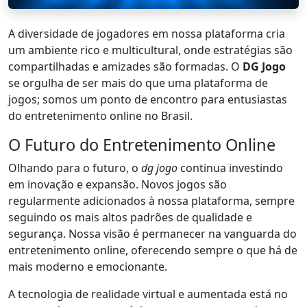
A diversidade de jogadores em nossa plataforma cria
um ambiente rico e multicultural, onde estratégias são
compartilhadas e amizades são formadas. O
DG Jogo
se orgulha de ser mais do que uma plataforma de
jogos; somos um ponto de encontro para entusiastas
do entretenimento online no Brasil.
O Futuro do Entretenimento Online
Olhando para o futuro, o
dg jogo
continua investindo
em inovação e expansão. Novos jogos são
regularmente adicionados à nossa plataforma, sempre
seguindo os mais altos padrões de qualidade e
segurança. Nossa visão é permanecer na vanguarda do
entretenimento online, oferecendo sempre o que há de
mais moderno e emocionante.
A tecnologia de realidade virtual e aumentada está no