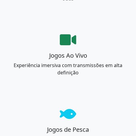
Jogos Ao Vivo
Experiência imersiva com transmissões em alta
definição
Jogos de Pesca