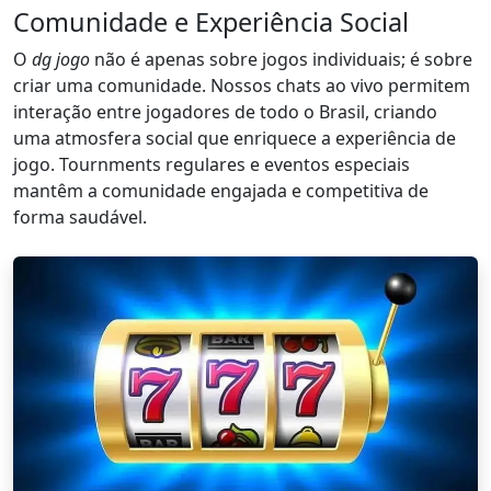
Comunidade e Experiência Social
O
dg jogo
não é apenas sobre jogos individuais; é sobre
criar uma comunidade. Nossos chats ao vivo permitem
interação entre jogadores de todo o Brasil, criando
uma atmosfera social que enriquece a experiência de
jogo. Tournments regulares e eventos especiais
mantêm a comunidade engajada e competitiva de
forma saudável.