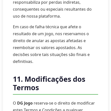
responsabiliza por perdas indiretas,
consequentes ou especiais resultantes do
uso de nossa plataforma.
Em caso de falha técnica que afete o
resultado de um jogo, nos reservamos o
direito de anular as apostas afetadas e
reembolsar os valores apostados. As
decisões sobre tais situações são finais e
definitivas.
11. Modificações dos
Termos
O
DG Jogo
reserva-se o direito de modificar
estes Termos e Condições a qualquer