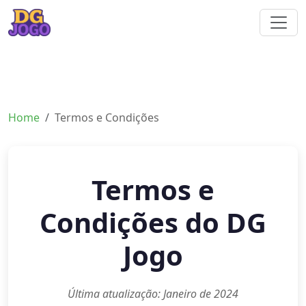
Home
Termos e Condições
Termos e
Condições do DG
Jogo
Última atualização: Janeiro de 2024