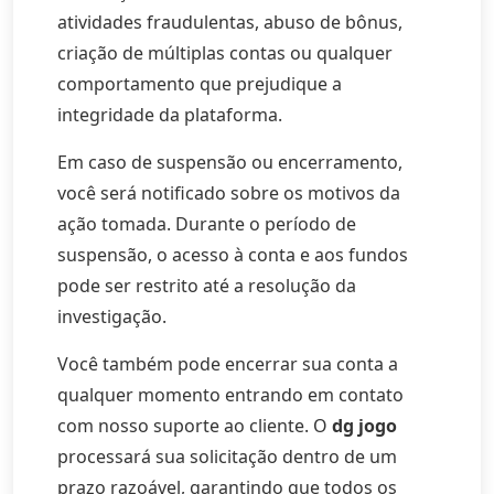
atividades fraudulentas, abuso de bônus,
criação de múltiplas contas ou qualquer
comportamento que prejudique a
integridade da plataforma.
Em caso de suspensão ou encerramento,
você será notificado sobre os motivos da
ação tomada. Durante o período de
suspensão, o acesso à conta e aos fundos
pode ser restrito até a resolução da
investigação.
Você também pode encerrar sua conta a
qualquer momento entrando em contato
com nosso suporte ao cliente. O
dg jogo
processará sua solicitação dentro de um
prazo razoável, garantindo que todos os