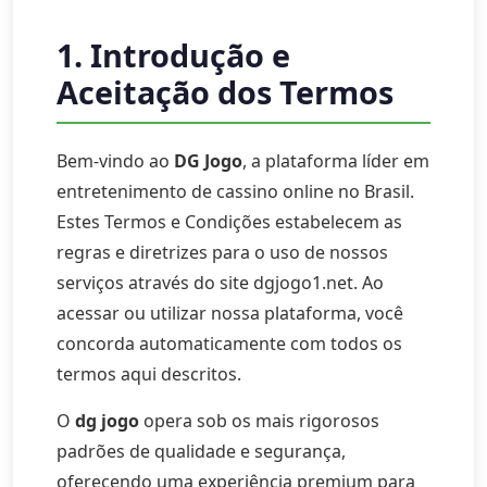
1. Introdução e
Aceitação dos Termos
Bem-vindo ao
DG Jogo
, a plataforma líder em
entretenimento de cassino online no Brasil.
Estes Termos e Condições estabelecem as
regras e diretrizes para o uso de nossos
serviços através do site dgjogo1.net. Ao
acessar ou utilizar nossa plataforma, você
concorda automaticamente com todos os
termos aqui descritos.
O
dg jogo
opera sob os mais rigorosos
padrões de qualidade e segurança,
oferecendo uma experiência premium para