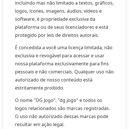
incluindo mas não limitado a textos, gráficos,
logos, ícones, imagens, áudios, vídeos e
software, é propriedade exclusiva da
plataforma ou de seus licenciadores e está
protegido por leis de direitos autorais.
É concedida a você uma licença limitada, não
exclusiva e revogável para acessar e usar
nossa plataforma exclusivamente para fins
pessoais e não comerciais. Qualquer uso não
autorizado de nosso conteúdo está
estritamente proibido.
O nome "DG Jogo", "dg jogo" e todos os
logos relacionados são marcas registradas.
O uso não autorizado dessas marcas pode
resultar em ação legal.