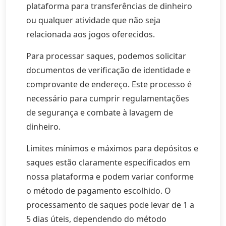
plataforma para transferências de dinheiro
ou qualquer atividade que não seja
relacionada aos jogos oferecidos.
Para processar saques, podemos solicitar
documentos de verificação de identidade e
comprovante de endereço. Este processo é
necessário para cumprir regulamentações
de segurança e combate à lavagem de
dinheiro.
Limites mínimos e máximos para depósitos e
saques estão claramente especificados em
nossa plataforma e podem variar conforme
o método de pagamento escolhido. O
processamento de saques pode levar de 1 a
5 dias úteis, dependendo do método