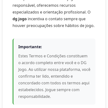
responsável, oferecemos recursos
especializados e orientação profissional. O
dg jogo
incentiva o contato sempre que
houver preocupações sobre hábitos de jogo.
Importante:
Estes Termos e Condições constituem
o acordo completo entre você e o DG
Jogo. Ao utilizar nossa plataforma, você
confirma ter lido, entendido e
concordado com todos os termos aqui
estabelecidos. Jogue sempre com
responsabilidade.