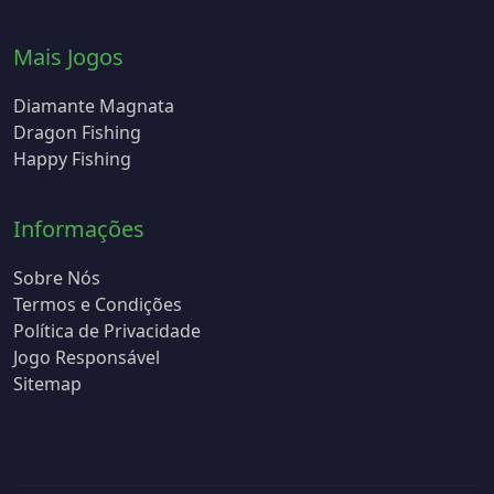
Mais Jogos
Diamante Magnata
Dragon Fishing
Happy Fishing
Informações
Sobre Nós
Termos e Condições
Política de Privacidade
Jogo Responsável
Sitemap