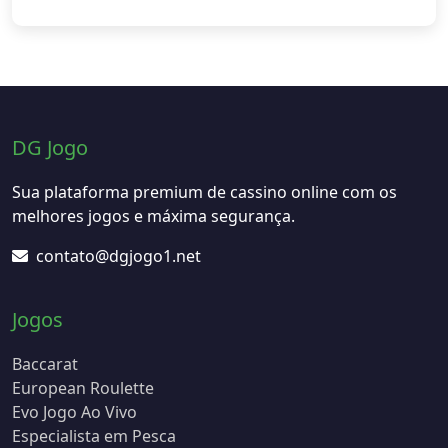
DG Jogo
Sua plataforma premium de cassino online com os
melhores jogos e máxima segurança.
contato@dgjogo1.net
Jogos
Baccarat
European Roulette
Evo Jogo Ao Vivo
Especialista em Pesca