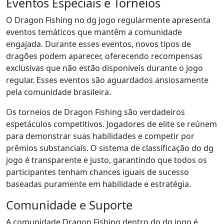
Eventos Especiais e Torneios
O Dragon Fishing no dg jogo regularmente apresenta
eventos temáticos que mantêm a comunidade
engajada. Durante esses eventos, novos tipos de
dragões podem aparecer, oferecendo recompensas
exclusivas que não estão disponíveis durante o jogo
regular. Esses eventos são aguardados ansiosamente
pela comunidade brasileira.
Os torneios de Dragon Fishing são verdadeiros
espetáculos competitivos. Jogadores de elite se reúnem
para demonstrar suas habilidades e competir por
prêmios substanciais. O sistema de classificação do dg
jogo é transparente e justo, garantindo que todos os
participantes tenham chances iguais de sucesso
baseadas puramente em habilidade e estratégia.
Comunidade e Suporte
A comunidade Dragon Fishing dentro do dg jogo é