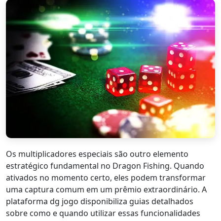
Os multiplicadores especiais são outro elemento
estratégico fundamental no Dragon Fishing. Quando
ativados no momento certo, eles podem transformar
uma captura comum em um prêmio extraordinário. A
plataforma dg jogo disponibiliza guias detalhados
sobre como e quando utilizar essas funcionalidades