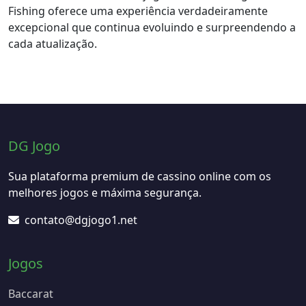
Fishing oferece uma experiência verdadeiramente
excepcional que continua evoluindo e surpreendendo a
cada atualização.
DG Jogo
Sua plataforma premium de cassino online com os
melhores jogos e máxima segurança.
contato@dgjogo1.net
Jogos
Baccarat