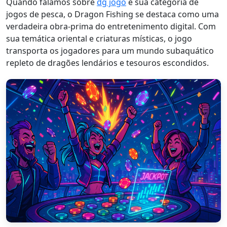
Quando falamos sobre
dg jogo
e sua categoria de
jogos de pesca, o Dragon Fishing se destaca como uma
verdadeira obra-prima do entretenimento digital. Com
sua temática oriental e criaturas místicas, o jogo
transporta os jogadores para um mundo subaquático
repleto de dragões lendários e tesouros escondidos.