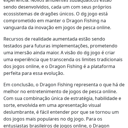
experiência. Novos ambientes subaquáticos estão
sendo desenvolvidos, cada um com seus próprios
ecossistemas de dragões únicos. O dg jogo está
comprometido em manter o Dragon Fishing na
vanguarda da inovação em jogos de pesca online.
Recursos de realidade aumentada estão sendo
testados para futuras implementações, prometendo
uma imersão ainda maior. A visão do dg jogo é criar
uma experiência que transcenda os limites tradicionais
dos jogos online, e o Dragon Fishing é a plataforma
perfeita para essa evolução.
Em conclusão, o Dragon Fishing representa o que há de
melhor no entretenimento de jogos de pesca online.
Com sua combinação única de estratégia, habilidade e
sorte, envolvida em uma apresentação visual
deslumbrante, é fácil entender por que se tornou um
dos jogos mais populares no dg jogo. Para os
entusiastas brasileiros de jogos online, o Dragon