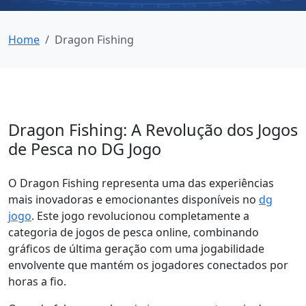
Home
Dragon Fishing
Dragon Fishing: A Revolução dos Jogos
de Pesca no DG Jogo
O Dragon Fishing representa uma das experiências
mais inovadoras e emocionantes disponíveis no
dg
jogo
. Este jogo revolucionou completamente a
categoria de jogos de pesca online, combinando
gráficos de última geração com uma jogabilidade
envolvente que mantém os jogadores conectados por
horas a fio.